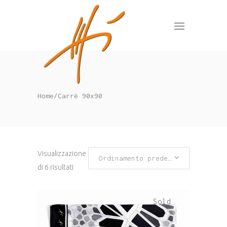
Home
/
Carrè 90x90
Visualizzazione
Ordinamento predefinito
di 6 risultati
Sold