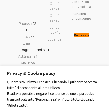
Condizioni
Carrè
di vendita
58x58
Pagamenti
Carrè
e consegne
90x90
Phone:
+39
Lungo
335
175x45
Recesso
7159988
Sciarpe
Email:
info@mauriziotonti.it
Address: 24
Via Siena
06034
Privacy & Cookie policy
Foligno (Pg)
Questo sito utilizza i cookies. Cliccando il pulsante "Accetta
P.IVA
tutto" si acconsente al loro utilizzo
03800870549
È tuttavia possibile negare il consenso ad uno o più cookie
tramite il pulsante "Personalizza" o rifiutarli tutti cliccando
"Rifiuta tutto".