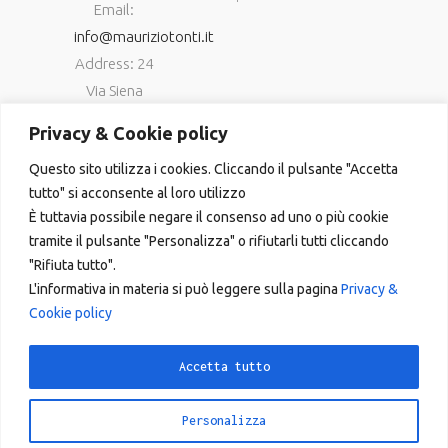
Email:
info@mauriziotonti.it
Address: 24
Via Siena
06034
Privacy & Cookie policy
Foligno (Pg)
Questo sito utilizza i cookies. Cliccando il pulsante "Accetta
P.IVA
tutto" si acconsente al loro utilizzo
03800870549
È tuttavia possibile negare il consenso ad uno o più cookie
tramite il pulsante "Personalizza" o rifiutarli tutti cliccando
"Rifiuta tutto".
L'informativa in materia si può leggere sulla pagina
Privacy &
Cookie policy
Copyright © 2023
Accetta tutto
Personalizza