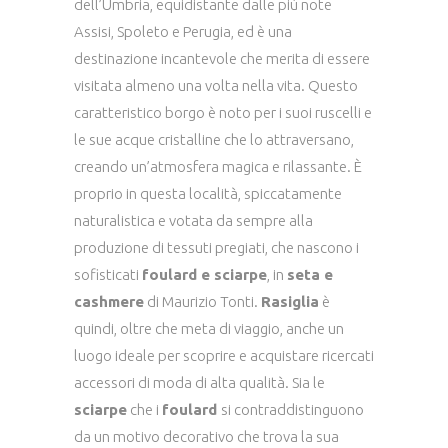
dell’Umbria, equidistante dalle più note
Assisi, Spoleto e Perugia, ed è una
destinazione incantevole che merita di essere
visitata almeno una volta nella vita. Questo
caratteristico borgo è noto per i suoi ruscelli e
le sue acque cristalline che lo attraversano,
creando un’atmosfera magica e rilassante. È
proprio in questa località, spiccatamente
naturalistica e votata da sempre alla
produzione di tessuti pregiati, che nascono i
sofisticati
foulard e sciarpe
, in
seta e
cashmere
di Maurizio Tonti.
Rasiglia
è
quindi, oltre che meta di viaggio, anche un
luogo ideale per scoprire e acquistare ricercati
accessori di moda di alta qualità. Sia le
sciarpe
che i
foulard
si contraddistinguono
da un motivo decorativo che trova la sua