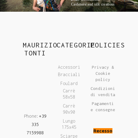
Cashmere and silk creations
MAURIZIO
CATEGORIE
POLICIES
TONTI
Accessori
Privacy &
Cookie
Bracciali
policy
Foulard
Condizioni
Carrè
di vendita
58x58
Pagamenti
Carrè
e consegne
90x90
Phone:
+39
Lungo
335
175x45
Recesso
7159988
Sciarpe