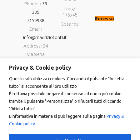
Phone:
+39
Lungo
335
175x45
Recesso
7159988
Sciarpe
Email:
info@mauriziotonti.it
Address: 24
Via Siena
06034
Privacy & Cookie policy
Foligno (Pg)
Questo sito utilizza i cookies. Cliccando il pulsante "Accetta
P.IVA
tutto" si acconsente al loro utilizzo
03800870549
È tuttavia possibile negare il consenso ad uno o più cookie
tramite il pulsante "Personalizza" o rifiutarli tutti cliccando
"Rifiuta tutto".
L'informativa in materia si può leggere sulla pagina
Privacy &
Cookie policy
Copyright © 2023