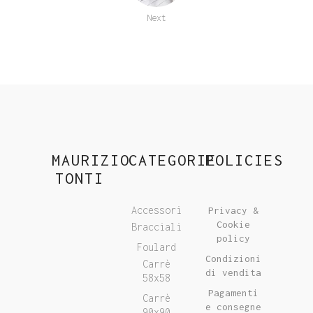
Next
MAURIZIO
CATEGORIE
POLICIES
TONTI
Accessori
Privacy &
Cookie
Bracciali
policy
Foulard
Condizioni
Carrè
di vendita
58x58
Pagamenti
Carrè
e consegne
90x90