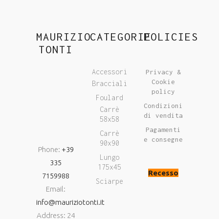
MAURIZIO
CATEGORIE
POLICIES
TONTI
Accessori
Privacy &
Cookie
Bracciali
policy
Foulard
Condizioni
Carrè
di vendita
58x58
Pagamenti
Carrè
e consegne
90x90
Phone:
+39
Lungo
335
175x45
Recesso
7159988
Sciarpe
Email:
info@mauriziotonti.it
Address: 24