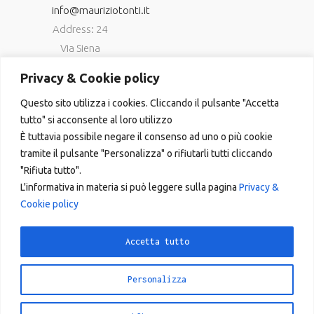
info@mauriziotonti.it
Address: 24
Via Siena
06034
Privacy & Cookie policy
Foligno (Pg)
Questo sito utilizza i cookies. Cliccando il pulsante "Accetta
P.IVA
tutto" si acconsente al loro utilizzo
03800870549
È tuttavia possibile negare il consenso ad uno o più cookie
tramite il pulsante "Personalizza" o rifiutarli tutti cliccando
"Rifiuta tutto".
L'informativa in materia si può leggere sulla pagina
Privacy &
Cookie policy
Copyright © 2023
Accetta tutto
Personalizza
Instagram
Facebook