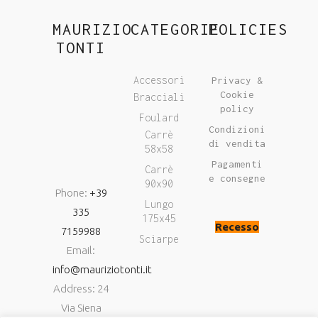
MAURIZIO
CATEGORIE
POLICIES
TONTI
Accessori
Privacy &
Cookie
Bracciali
policy
Foulard
Condizioni
Carrè
di vendita
58x58
Pagamenti
Carrè
e consegne
90x90
Phone:
+39
Lungo
335
175x45
Recesso
7159988
Sciarpe
Email:
info@mauriziotonti.it
Address: 24
Via Siena