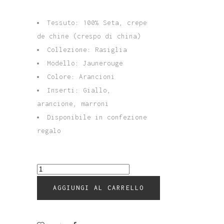
Tessuto: 100% Seta, crepe
de chine (crespo di china)
Collezione: Rasiglia
Modello: Jaunerouge
Colore: Arancioni
Inserti: Giallo,
arancione, marroni
Disponibile in confezione
regalo
Foulard
Lungo175x45
AGGIUNGI AL CARRELLO
Rasiglia
Jaunerouge
100%