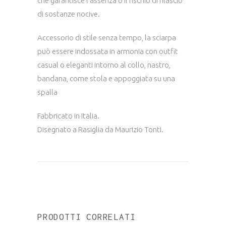
che garantisce l’assenza o il rischio di rilascio
di sostanze nocive.
Accessorio di stile senza tempo, la sciarpa
può essere indossata in armonia con outfit
casual o eleganti intorno al collo, nastro,
bandana, come stola e appoggiata su una
spalla
Fabbricato in Italia.
Disegnato a Rasiglia da Maurizio Tonti.
PRODOTTI CORRELATI