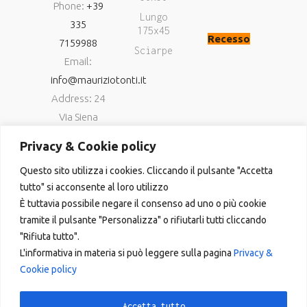
Phone:
+39
Lungo
335
175x45
Recesso
7159988
Sciarpe
Email:
info@mauriziotonti.it
Address: 24
Via Siena
06034
Privacy & Cookie policy
Foligno (Pg)
Questo sito utilizza i cookies. Cliccando il pulsante "Accetta
P.IVA
tutto" si acconsente al loro utilizzo
03800870549
È tuttavia possibile negare il consenso ad uno o più cookie
tramite il pulsante "Personalizza" o rifiutarli tutti cliccando
"Rifiuta tutto".
L'informativa in materia si può leggere sulla pagina
Privacy &
Cookie policy
Copyright © 2023
Accetta tutto