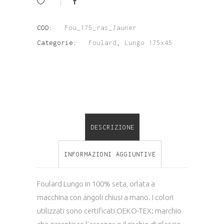
Seta
quantità
COD:
Fou_175_ras_Jauner
Categorie:
Foulard
,
Lungo 175x45
DESCRIZIONE
INFORMAZIONI AGGIUNTIVE
Foulard Lungo in 100% seta, orlata a
macchina con angoli chiusi a mano. I colori
utilizzati sono certificati OEKO-TEX: marchio