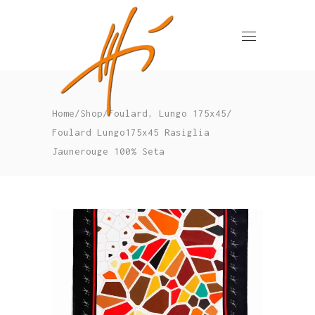
,
Home
/
Shop
/
Foulard
Lungo 175x45
/
Foulard Lungo175x45 Rasiglia
Jaunerouge 100% Seta