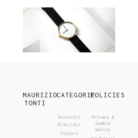
MAURIZIO
CATEGORIE
POLICIES
TONTI
Accessori
Privacy &
Cookie
Bracciali
policy
Foulard