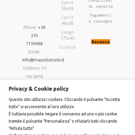
Condizioni
Carrè
di vendita
58x58
Pagamenti
Carrè
e consegne
90x90
Phone:
+39
Lungo
335
175x45
Recesso
7159988
Sciarpe
Email:
info@mauriziotonti.it
Address: 24
Via Siena
06034
Privacy & Cookie policy
Foligno (Pg)
Questo sito utilizza i cookies. Cliccando il pulsante "Accetta
P.IVA
tutto" si acconsente al loro utilizzo
03800870549
È tuttavia possibile negare il consenso ad uno o più cookie
tramite il pulsante "Personalizza" o rifiutarli tutti cliccando
"Rifiuta tutto".