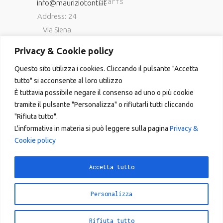
Scarfs
info@mauriziotonti.it
Address: 24
Via Siena
06034
Privacy & Cookie policy
Foligno (Pg)
Questo sito utilizza i cookies. Cliccando il pulsante "Accetta
P.IVA
tutto" si acconsente al loro utilizzo
03800870549
È tuttavia possibile negare il consenso ad uno o più cookie
tramite il pulsante "Personalizza" o rifiutarli tutti cliccando
"Rifiuta tutto".
L'informativa in materia si può leggere sulla pagina
Privacy &
Cookie policy
Copyright © 2023
Accetta tutto
Personalizza
Instagram
Facebook
Rifiuta tutto