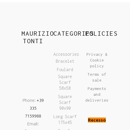
MAURIZIO
CATEGORIES
POLICIES
TONTI
Accessories
Privacy &
Cookie
Bracelet
policy
Foulard
Terms of
Square
sale
Scarf
58x58
Payments
and
Square
Phone:
+39
deliveries
Scarf
335
90x90
7159988
Long Scarf
Recesso
175x45
Email: