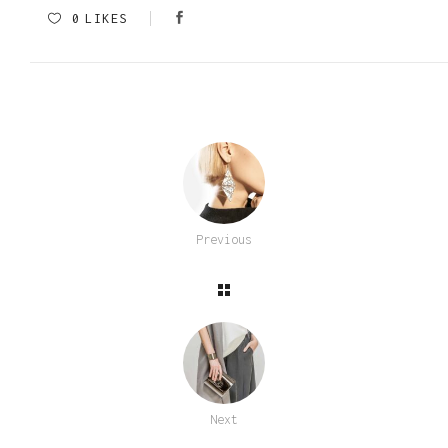
0
LIKES
Previous
Next