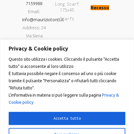
7159988
Long Scarf
Recesso
175x45
Email:
Scarfs
info@mauriziotonti.it
Address: 24
Via Siena
06034
Privacy & Cookie policy
Foligno (Pg)
Questo sito utilizza i cookies. Cliccando il pulsante "Accetta
P.IVA
tutto" si acconsente al loro utilizzo
03800870549
È tuttavia possibile negare il consenso ad uno o più cookie
tramite il pulsante "Personalizza" o rifiutarli tutti cliccando
"Rifiuta tutto".
L'informativa in materia si può leggere sulla pagina
Privacy &
Cookie policy
Copyright © 2023
Accetta tutto