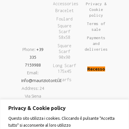
Accessories
Privacy &
Cookie
Bracelet
policy
Foulard
Terms of
Square
sale
Scarf
58x58
Payments
and
Square
Phone:
+39
deliveries
Scarf
335
90x90
7159988
Long Scarf
Recesso
175x45
Email:
Scarfs
info@mauriziotonti.it
Address: 24
Via Siena
06034
Privacy & Cookie policy
Foligno (Pg)
Questo sito utilizza i cookies. Cliccando il pulsante "Accetta
P.IVA
tutto" si acconsente al loro utilizzo
03800870549